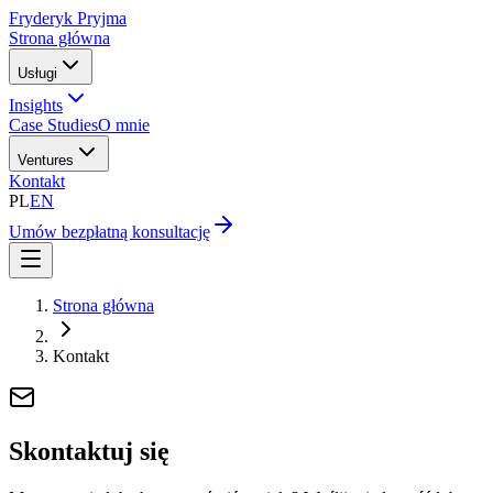
Fryderyk Pryjma
Strona główna
Usługi
Insights
Case Studies
O mnie
Ventures
Kontakt
PL
EN
Umów bezpłatną konsultację
Strona główna
Kontakt
Skontaktuj się