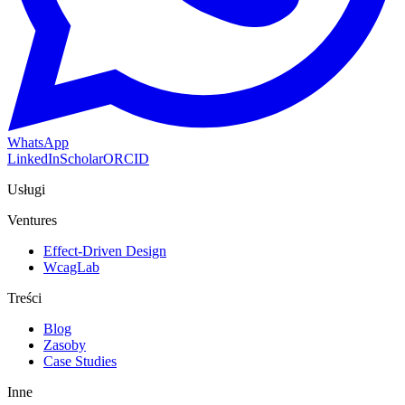
WhatsApp
LinkedIn
Scholar
ORCID
Usługi
Ventures
Effect-Driven Design
WcagLab
Treści
Blog
Zasoby
Case Studies
Inne