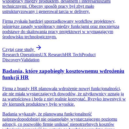
współpracy między produktem, designem i interesariuszami
technicznymi. Obecny sposób pracy był zbyt mało
ustrukturyzowany i generował tarcia w delivery.
Firma zyskała bardziej uporządkowany workflow projektowy,
jaśniejsze zasady współpracy między funkcjami oraz mocniejszą
podstawę do skalowania pracy projektowej w wymagającym
środowisku technologicznym.
Czytaj case study
Research Operations
UX Research
HR Tech
Product
Discovery
Validation
Badania, które zapobiegły kosztownemu wdrożeniu
funkcji HR
Firma z branży HR planowała wdrożenie nowej funkcjonalności,
ale nie miała wystarczających dowodów, że użytkownicy uznają ją
za wartościową i będą z niej realnie korzystać. Ryzyko inwestycji w
zły kierunek produktowy było wysokie.
Badania wykazały, że planowana funkcjonalność
najprawdopodobniej nie osiągnęłaby wystarczającego poziomu
adopcji, co pozwoliło firmie uniknąć niepotrzebnych kosztów