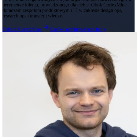
perymetrze klienta, prowadzonego dla ciebie. Obok CortexMine
doradzam zespołom produktowym i IT w zakresie design ops,
research ops i transferu wiedzy.
Zobacz CortexMine
Umów bezpłatną konsultację