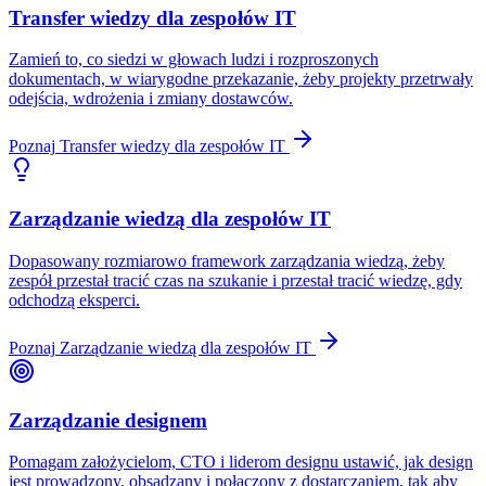
Transfer wiedzy dla zespołów IT
Zamień to, co siedzi w głowach ludzi i rozproszonych
dokumentach, w wiarygodne przekazanie, żeby projekty przetrwały
odejścia, wdrożenia i zmiany dostawców.
Poznaj
Transfer wiedzy dla zespołów IT
Zarządzanie wiedzą dla zespołów IT
Dopasowany rozmiarowo framework zarządzania wiedzą, żeby
zespół przestał tracić czas na szukanie i przestał tracić wiedzę, gdy
odchodzą eksperci.
Poznaj
Zarządzanie wiedzą dla zespołów IT
Zarządzanie designem
Pomagam założycielom, CTO i liderom designu ustawić, jak design
jest prowadzony, obsadzany i połączony z dostarczaniem, tak aby