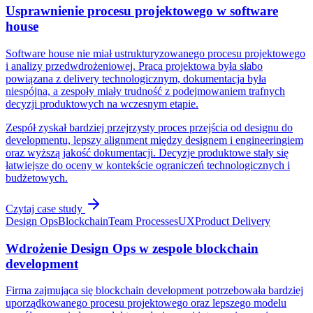
Usprawnienie procesu projektowego w software
house
Software house nie miał ustrukturyzowanego procesu projektowego
i analizy przedwdrożeniowej. Praca projektowa była słabo
powiązana z delivery technologicznym, dokumentacja była
niespójna, a zespoły miały trudność z podejmowaniem trafnych
decyzji produktowych na wczesnym etapie.
Zespół zyskał bardziej przejrzysty proces przejścia od designu do
developmentu, lepszy alignment między designem i engineeringiem
oraz wyższą jakość dokumentacji. Decyzje produktowe stały się
łatwiejsze do oceny w kontekście ograniczeń technologicznych i
budżetowych.
Czytaj case study
Design Ops
Blockchain
Team Processes
UX
Product Delivery
Wdrożenie Design Ops w zespole blockchain
development
Firma zajmująca się blockchain development potrzebowała bardziej
uporządkowanego procesu projektowego oraz lepszego modelu