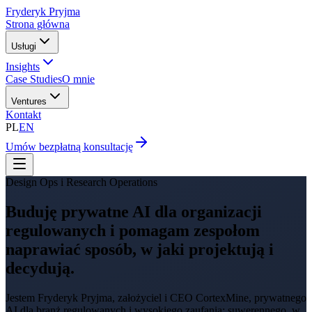
Fryderyk Pryjma
Strona główna
Usługi
Insights
Case Studies
O mnie
Ventures
Kontakt
PL
EN
Umów bezpłatną konsultację
Design Ops i Research Operations
Buduję prywatne AI dla organizacji
regulowanych i pomagam zespołom
naprawiać sposób, w jaki projektują i
decydują.
Jestem Fryderyk Pryjma, założyciel i CEO CortexMine, prywatnego
AI dla branż regulowanych i wysokiego zaufania: suwerennego, w