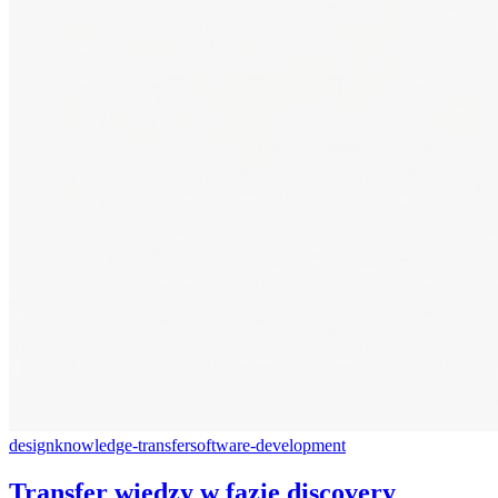
design
knowledge-transfer
software-development
Transfer wiedzy w fazie discovery