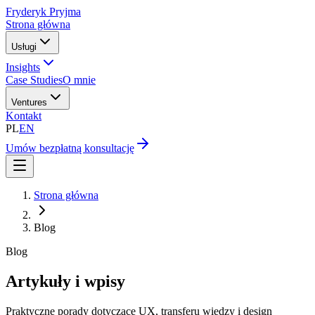
Fryderyk Pryjma
Strona główna
Usługi
Insights
Case Studies
O mnie
Ventures
Kontakt
PL
EN
Umów bezpłatną konsultację
Strona główna
Blog
Blog
Artykuły i wpisy
Praktyczne porady dotyczące UX, transferu wiedzy i design