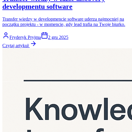
developmentu software
Transfer wiedzy w developmencie software uderza najmocniej na
początku projektu - w momencie, gdy lead trafia na Twoje biurko.
Fryderyk Pryjma
2 gru 2025
Czytaj artykuł