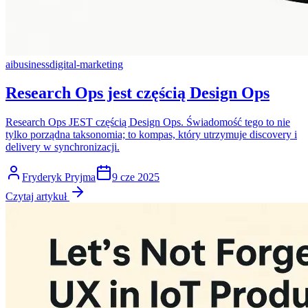
ai
business
digital-marketing
Research Ops jest częścią Design Ops
Research Ops JEST częścią Design Ops. Świadomość tego to nie
tylko porządna taksonomia; to kompas, który utrzymuje discovery i
delivery w synchronizacji.
Fryderyk Pryjma
9 cze 2025
Czytaj artykuł