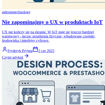
ai
design
technology
Nie zapominajmy o UX w produktach IoT
UX nie kończy się na ekranie. W IoT staje się jeszcze bardziej
warstwowy - łącząc urządzenia fizyczne, wbudowane czujniki,
środowiska i interfejsy cyfrowe.
Fryderyk Pryjma
2 cze 2025
Czytaj artykuł