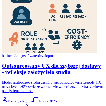
business
design
software-development
Outsourcowany UX dla szybszej dostawy
- refleksje założyciela studia
Model satelickiego studia designu: jak outsourcowane zespoły UX
mogą być o 30% szybsze w dostawie w porównaniu z tradycyjnym
podejściem in-house.
Fryderyk Pryjma
16 cze 2025