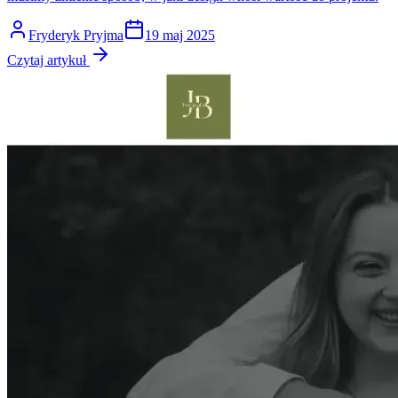
Fryderyk Pryjma
19 maj 2025
Czytaj artykuł