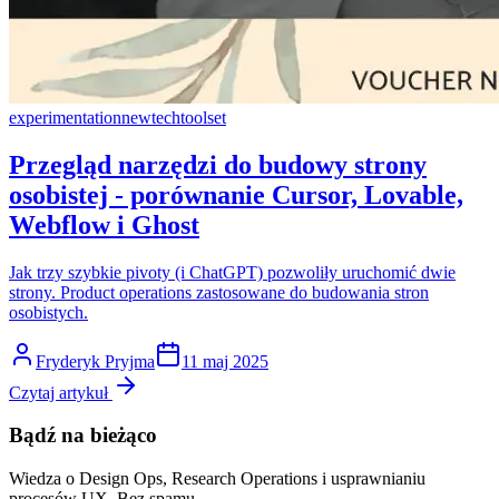
experimentation
newtech
toolset
Przegląd narzędzi do budowy strony
osobistej - porównanie Cursor, Lovable,
Webflow i Ghost
Jak trzy szybkie pivoty (i ChatGPT) pozwoliły uruchomić dwie
strony. Product operations zastosowane do budowania stron
osobistych.
Fryderyk Pryjma
11 maj 2025
Czytaj artykuł
Bądź na bieżąco
Wiedza o Design Ops, Research Operations i usprawnianiu
procesów UX. Bez spamu.