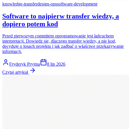
knowledge-transfer
design-ops
software-development
Software to najpierw transfer wiedzy, a
dopiero potem kod
Przed pierwszym commitem oprogramowanie jest łańcuchem
interpretacji. Dowiedz się, dlaczego transfer wiedzy, a nie kod,
decyduje o losach projektu i jak zadbać o właściwe przekazywanie
informacji.
Fryderyk Pryjma
8 lip 2026
Czytaj artykuł