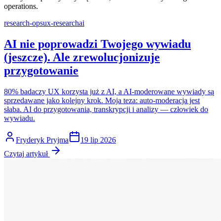
operations.
research-ops
ux-research
ai
AI nie poprowadzi Twojego wywiadu
(jeszcze). Ale zrewolucjonizuje
przygotowanie
80% badaczy UX korzysta już z AI, a AI-moderowane wywiady są
sprzedawane jako kolejny krok. Moja teza: auto-moderacja jest
słaba. AI do przygotowania, transkrypcji i analizy — człowiek do
wywiadu.
Fryderyk Pryjma
19 lip 2026
Czytaj artykuł