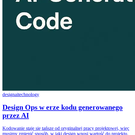
design
ai
technology
Design Ops w erze kodu generowanego
przez AI
Kodowanie staje się tańsze od oryginalnej pracy projektowej, więc
musimy zmienić sposób, w jaki design wnosi wartość do projektu.