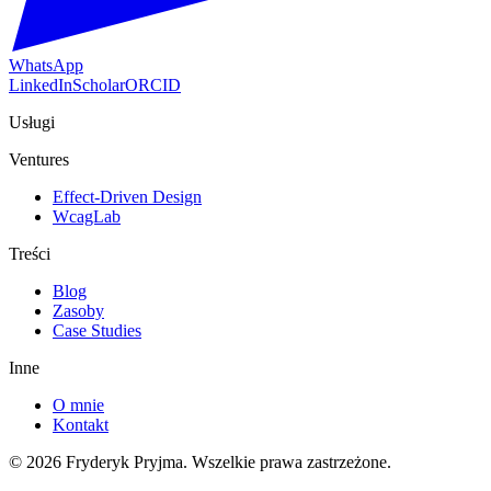
WhatsApp
LinkedIn
Scholar
ORCID
Usługi
Ventures
Effect-Driven Design
WcagLab
Treści
Blog
Zasoby
Case Studies
Inne
O mnie
Kontakt
©
2026
Fryderyk Pryjma.
Wszelkie prawa zastrzeżone.