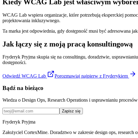
Kiedy WCAG Lab jest właściwym wybor
WCAG Lab wspiera organizacje, które potrzebują eksperckiej pomoc
projektowania inkluzywnego.
Ta marka jest odpowiednia, gdy dostępność musi być adresowana jako
Jak łączy się z moją pracą konsultingową
Fryderyk Pryjma skupia się na consultingu, doradztwie, usprawnian
dostępności.
Odwiedź WCAG Lab
Porozmawiaj najpierw z Fryderykiem
Bądź na bieżąco
Wiedza o Design Ops, Research Operations i usprawnianiu procesó
Zapisz się
Fryderyk Pryjma
Założyciel CortexMine. Doradztwo w zakresie design ops, research op