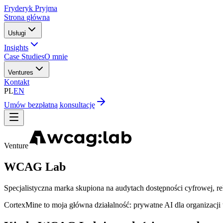
Fryderyk Pryjma
Strona główna
Usługi
Insights
Case Studies
O mnie
Ventures
Kontakt
PL
EN
Umów bezpłatną konsultację
Venture
WCAG Lab
Specjalistyczna marka skupiona na audytach dostępności cyfrowej, rek
CortexMine to moja główna działalność: prywatne AI dla organiza