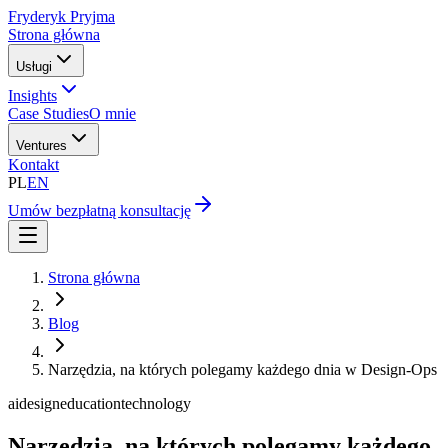
Fryderyk Pryjma
Strona główna
Usługi
Insights
Case Studies
O mnie
Ventures
Kontakt
PL
EN
Umów bezpłatną konsultację
Strona główna
Blog
Narzędzia, na których polegamy każdego dnia w Design-Ops
ai
design
education
technology
Narzędzia, na których polegamy każdego