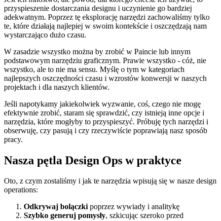
przyspieszenie dostarczania designu i uczynienie go bardziej
adekwatnym. Poprzez tę eksplorację narzędzi zachowaliśmy tylko
te, które działają najlepiej w swoim kontekście i oszczędzają nam
wystarczająco dużo czasu.
W zasadzie wszystko można by zrobić w Paincie lub innym
podstawowym narzędziu graficznym. Prawie wszystko - cóż, nie
wszystko, ale to nie ma sensu. Myślę o tym w kategoriach
najlepszych oszczędności czasu i wzrostów konwersji w naszych
projektach i dla naszych klientów.
Jeśli napotykamy jakiekolwiek wyzwanie, coś, czego nie mogę
efektywnie zrobić, staram się sprawdzić, czy istnieją inne opcje i
narzędzia, które mogłyby to przyspieszyć. Próbuję tych narzędzi i
obserwuję, czy pasują i czy rzeczywiście poprawiają nasz sposób
pracy.
Nasza pętla Design Ops w praktyce
Oto, z czym zostaliśmy i jak te narzędzia wpisują się w nasze design
operations:
Odkrywaj bolączki
poprzez wywiady i analitykę
Szybko generuj pomysły
, szkicując szeroko przed