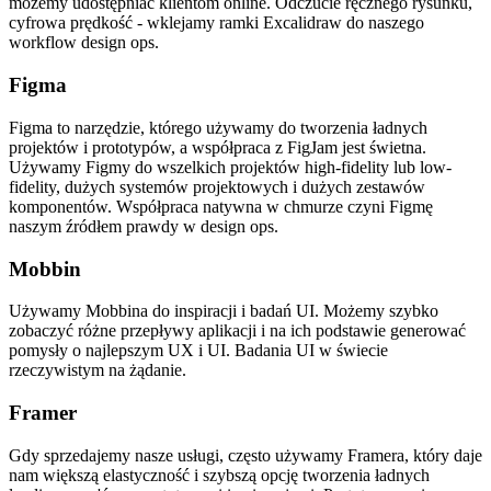
możemy udostępniać klientom online. Odczucie ręcznego rysunku,
cyfrowa prędkość - wklejamy ramki Excalidraw do naszego
workflow design ops.
Figma
Figma to narzędzie, którego używamy do tworzenia ładnych
projektów i prototypów, a współpraca z FigJam jest świetna.
Używamy Figmy do wszelkich projektów high-fidelity lub low-
fidelity, dużych systemów projektowych i dużych zestawów
komponentów. Współpraca natywna w chmurze czyni Figmę
naszym źródłem prawdy w design ops.
Mobbin
Używamy Mobbina do inspiracji i badań UI. Możemy szybko
zobaczyć różne przepływy aplikacji i na ich podstawie generować
pomysły o najlepszym UX i UI. Badania UI w świecie
rzeczywistym na żądanie.
Framer
Gdy sprzedajemy nasze usługi, często używamy Framera, który daje
nam większą elastyczność i szybszą opcję tworzenia ładnych