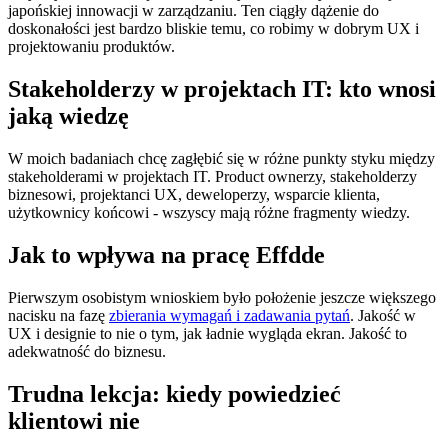
japońskiej innowacji w zarządzaniu. Ten ciągły dążenie do
doskonałości jest bardzo bliskie temu, co robimy w dobrym UX i
projektowaniu produktów.
Stakeholderzy w projektach IT: kto wnosi
jaką wiedzę
W moich badaniach chcę zagłębić się w różne punkty styku między
stakeholderami w projektach IT. Product ownerzy, stakeholderzy
biznesowi, projektanci UX, deweloperzy, wsparcie klienta,
użytkownicy końcowi - wszyscy mają różne fragmenty wiedzy.
Jak to wpływa na pracę Effdde
Pierwszym osobistym wnioskiem było położenie jeszcze większego
nacisku na fazę
zbierania wymagań i zadawania pytań
. Jakość w
UX i designie to nie o tym, jak ładnie wygląda ekran. Jakość to
adekwatność do biznesu.
Trudna lekcja: kiedy powiedzieć
klientowi nie