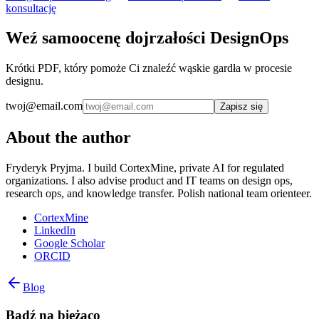
konsultację
Weź samoocenę dojrzałości DesignOps
Krótki PDF, który pomoże Ci znaleźć wąskie gardła w procesie
designu.
twoj@email.com
Zapisz się
About the author
Fryderyk Pryjma. I build CortexMine, private AI for regulated
organizations. I also advise product and IT teams on design ops,
research ops, and knowledge transfer. Polish national team orienteer.
CortexMine
LinkedIn
Google Scholar
ORCID
Blog
Bądź na bieżąco