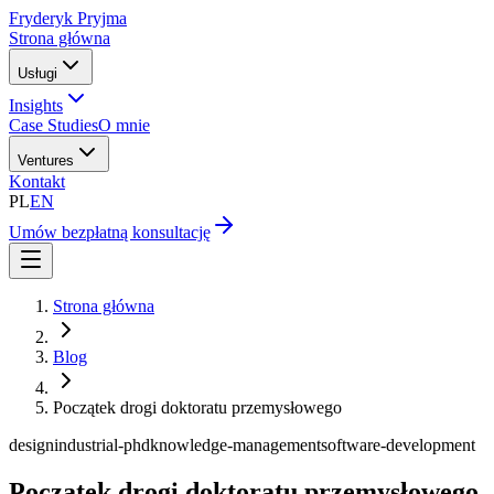
Fryderyk Pryjma
Strona główna
Usługi
Insights
Case Studies
O mnie
Ventures
Kontakt
PL
EN
Umów bezpłatną konsultację
Strona główna
Blog
Początek drogi doktoratu przemysłowego
design
industrial-phd
knowledge-management
software-development
Początek drogi doktoratu przemysłowego