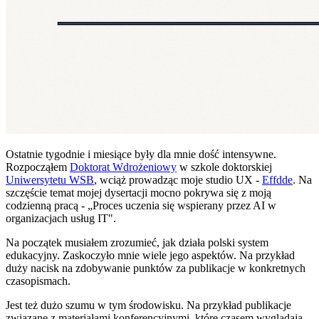
Ostatnie tygodnie i miesiące były dla mnie dość intensywne.
Rozpocząłem
Doktorat Wdrożeniowy
w szkole doktorskiej
Uniwersytetu WSB
, wciąż prowadząc moje studio UX -
Effdde
. Na
szczęście temat mojej dysertacji mocno pokrywa się z moją
codzienną pracą - „Proces uczenia się wspierany przez AI w
organizacjach usług IT".
Na początek musiałem zrozumieć, jak działa polski system
edukacyjny. Zaskoczyło mnie wiele jego aspektów. Na przykład
duży nacisk na zdobywanie punktów za publikacje w konkretnych
czasopismach.
Jest też dużo szumu w tym środowisku. Na przykład publikacje
związane z materiałami konferencyjnymi, które czasem wyglądają